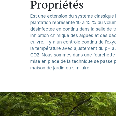
Propriétés
Est une extension du système classique
plantation représente 10 à 15 % du volume
désinfectée en continu dans la salle de tr
inhibition chimique des algues et des ba
cuivre. Il y a un contrôle continu de l’ox
la température avec ajustement du pH 
CO2. Nous sommes dans une fourchette d
mise en place de la technique se passe 
maison de jardin ou similaire.