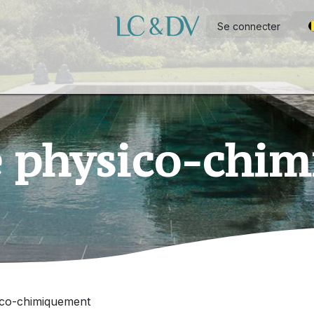
Se connecter
e
Piscine à construire soi-même
Wellness
Outdoor
A propo
ré physico-chi
sico-chimiquement