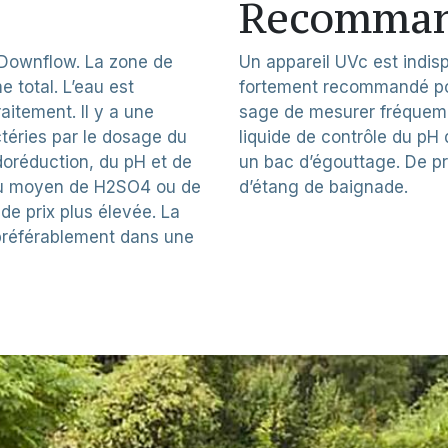
Recomman
 Downflow. La zone de
Un appareil UVc est indisp
 total. L’eau est
fortement recommandé pour
aitement. Il y a une
sage de mesurer fréquemm
ctéries par le dosage du
liquide de contrôle du pH
ydoréduction, du pH et de
un bac d’égouttage. De p
au moyen de H2SO4 ou de
d’étang de baignade.
e prix plus élevée. La
préférablement dans une