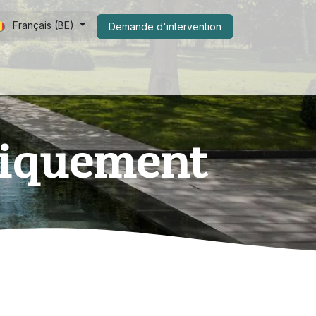
Français (BE)
Demande d​​'intervention
s de nous
FAQ
Shop
miquement