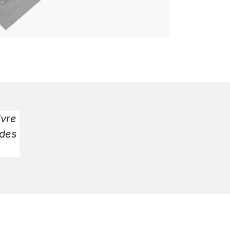
ivre
 des