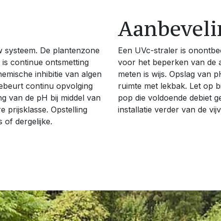
Aanbevel
ow systeem. De plantenzone
Een UVc-straler is onontbeer
 is continue ontsmetting
voor het beperken van de a
emische inhibitie van algen
meten is wijs. Opslag van p
ebeurt continu opvolging
ruimte met lekbak. Let op 
g van de pH bij middel van
pop die voldoende debiet g
 prijsklasse. Opstelling
installatie verder van de vij
 of dergelijke.