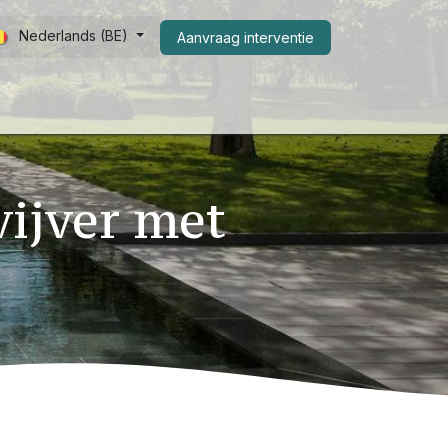
Nederlands (BE)
Aanvraag interventie​
er ons
FAQ
Shop
vijver met