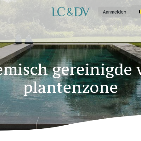
Aanmelden
ijk zwembad
Doe-het-zelf zwembad
Wellness
Outdoor
Ov
misch gereinigde 
plantenzone