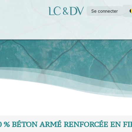
Se connecter
e
Piscine à construire soi-même
Wellness
Outdoor
A propo
00 % BÉTON ARMÉ
RENFORCÉE EN FIB