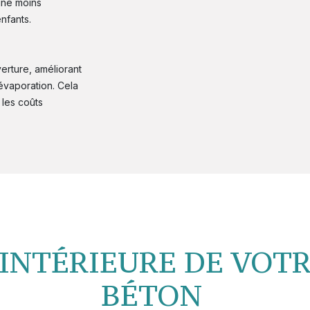
ine moins
nfants.
erture, améliorant
'évaporation. Cela
 les coûts
 INTÉRIEURE DE VOTR
BÉTON