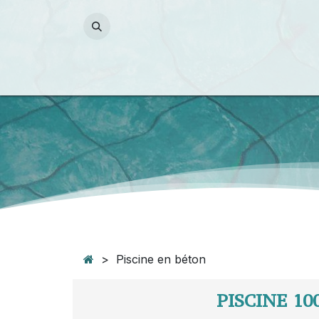
Se rendre au contenu
Piscines
Piscine naturell
> Piscine en béton
PISCINE 1