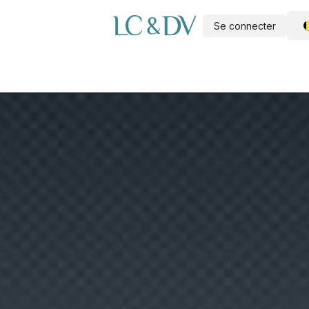
Se connecter
e
Piscine à construire soi-même
Wellness
Outdoor
A propo