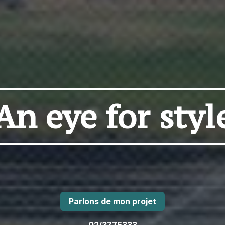
An eye for styl
​​Parlons de mon ​​projet
02/3775333