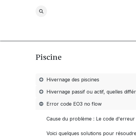
Se rendre au contenu
Piscines
Piscine naturell
Piscine
Hivernage des piscines
Hivernage passif ou actif, quelles diff
Error code EO3 no flow
Cause du problème : Le code d'erreur 
Voici quelques solutions pour résoudr