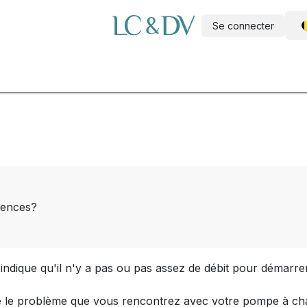
Se connecter
e
Piscine à construire soi-même
Wellness
Outdoor
A propo
érences?
indique qu'il n'y a pas ou pas assez de débit pour démarre
e le problème que vous rencontrez avec votre pompe à chal