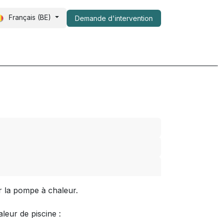
Français (BE)
Demande d​​'intervention
s de nous
FAQ
Shop
r la pompe à chaleur.
eur de piscine :