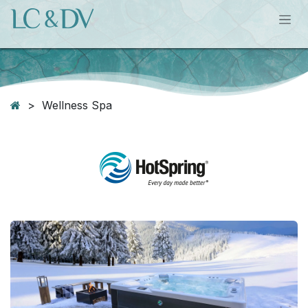
Se rendre au contenu
> Wellness Spa