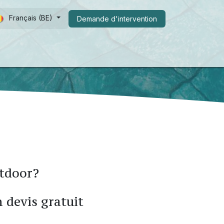
Français (BE)
Demande d​​'intervention
s de nous
FAQ
Shop
utdoor?
n devis gratuit