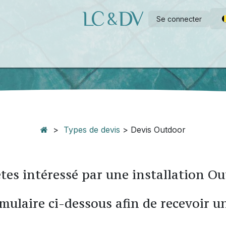
Se connecter
e
Piscine à construire soi-même
Wellness
Outdoor
A propo
>
Types de devis
> Devis Outdoor
tes intéressé par une installation O
rmulaire ci-dessous afin de recevoir u