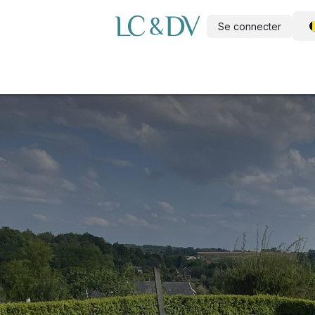
Se connecter
e
Piscine à construire soi-même
Wellness
Outdoor
A propo