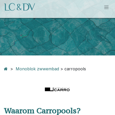
Overslaan naar inhoud
>
Monoblok zwwembad
> carropools
Waarom Carropools?