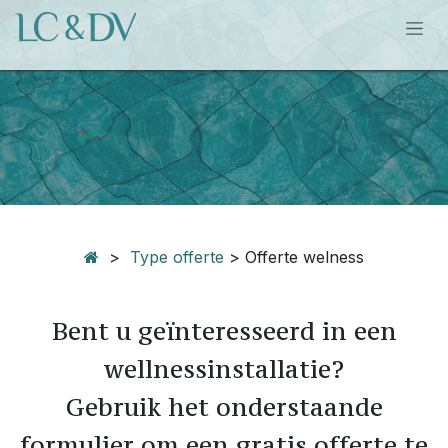
Overslaan naar inhoud
>
Type offerte
> Offerte welness
Bent u geïnteresseerd in een
wellnessinstallatie?
Gebruik het onderstaande
formulier om een gratis offerte te