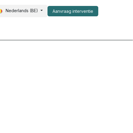
Nederlands (BE)
Aanvraag interventie​
er ons
FAQ
Shop