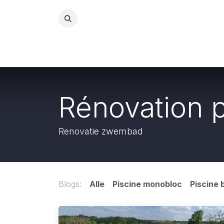
Overslaan naar inhoud
Zwembaden
Natuurl
Rénovation p
Renovatie zwembad
Blogs:
Alle
Piscine monobloc
Piscine 