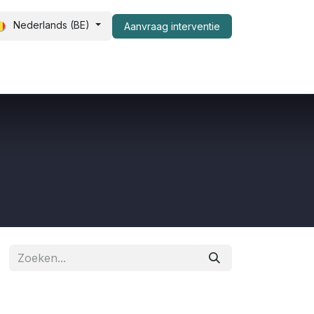
Nederlands (BE)
Aanvraag interventie​
er ons
FAQ
Shop