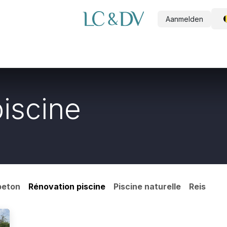
Aanmelden
ijk zwembad
Doe-het-zelf zwembad
Wellness
Outdoor
Ov
iscine
beton
Rénovation piscine
Piscine naturelle
Reis