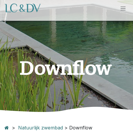
Overslaan naar inhoud
Downflow
>
Natuurlijk zwembad
> Downflow