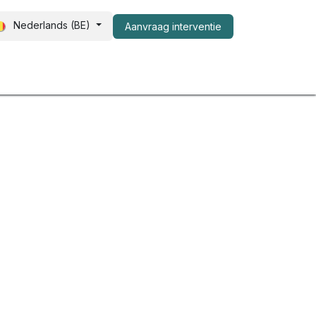
Nederlands (BE)
Aanvraag interventie​
er ons
FAQ
Shop